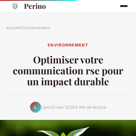
Perino
Accueil
›
Environnement
ENVIRONNEMENT
Optimiser votre
communication rse pour
un impact durable
Liam
22 mai 2025
4 min de lecture
L