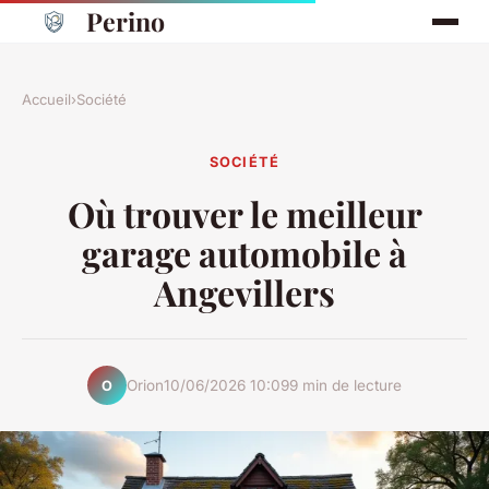
Perino
Accueil
›
Société
SOCIÉTÉ
Où trouver le meilleur
garage automobile à
Angevillers
Orion
10/06/2026 10:09
9 min de lecture
O