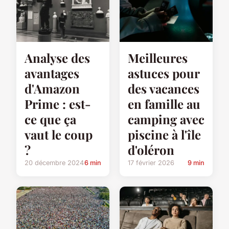
Analyse des
Meilleures
avantages
astuces pour
d'Amazon
des vacances
Prime : est-
en famille au
ce que ça
camping avec
vaut le coup
piscine à l'île
?
d'oléron
20 décembre 2024
6 min
17 février 2026
9 min