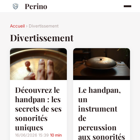
Perino
Accueil
› Divertissement
Divertissement
Découvrez le
Le handpan,
handpan : les
un
secrets de ses
instrument
sonorités
de
uniques
percussion
aux sonorités
16/06/2026 15:39
10 min