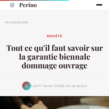
Perino
Accueil
›
Société
SOCIÉTÉ
Tout ce qu'il faut savoir sur
la garantie biennale
dommage ouvrage
Liam
17 février 2026
9 min de lecture
L