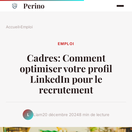
Perino
Accueil
›
Emploi
EMPLOI
Cadres: Comment
optimiser votre profil
LinkedIn pour le
recrutement
Liam
20 décembre 2024
8 min de lecture
L