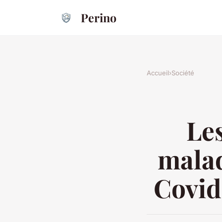
Perino
Accueil
›
Société
Les
malad
Covid