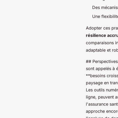
Des mécanism
Une flexibili
Adopter ces pra
résilience accr
comparaisons in
adaptable et rob
## Perspectives
sont appelés à 
**besoins crois
paysage en tran
Les outils numér
ligne, peuvent a
l'assurance san
approche encore