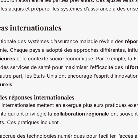
 coordination entre les parties prenantes. Ces ajustements 
les acquis et préparer les systèmes d’assurance à des crise
cas internationales
nationale des systèmes d’assurance maladie révèle des
répo
mie. Chaque pays a adopté des approches différentes, infl
rieures
et le contexte socio-économique. Par exemple, la F
n des services de santé pour maximiser l’efficacité des
réfo
’autre part, les États-Unis ont encouragé l’esprit d’innovation
turels
.
des réponses internationales
 internationales mettent en exergue plusieurs pratiques exe
nté qui ont privilégié la
collaboration régionale
ont souvent
ts. Ces pratiques incluent :
 accrue des technologies numériques pour faciliter l’accès a