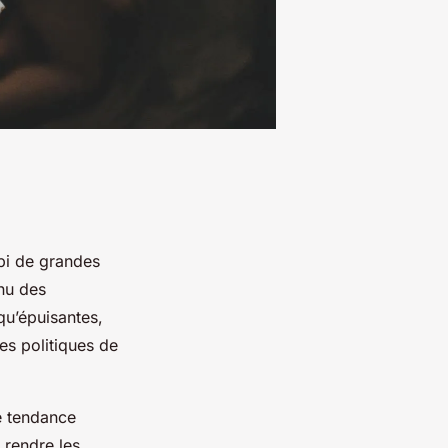
bi de grandes
nu des
qu’épuisantes,
es politiques de
e tendance
 rendre les