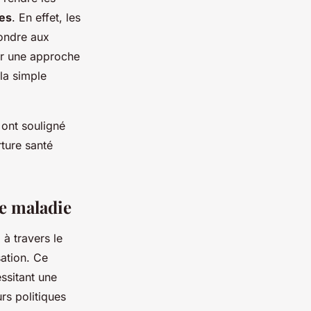
res
. En effet, les
pondre aux
er une approche
 la simple
 ont souligné
rture santé
ce maladie
e
à travers le
ation. Ce
essitant une
rs politiques