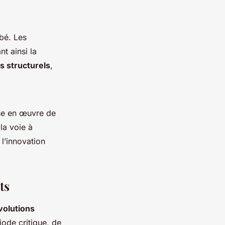
bé. Les
t ainsi la
is structurels
,
mise en œuvre de
la voie à
l’innovation
ts
volutions
ode critique, de