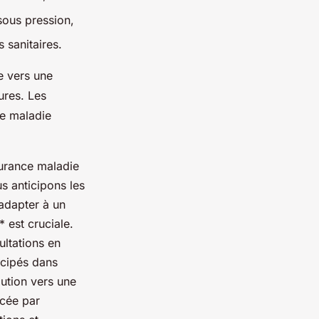
sous pression,
 sanitaires.
e vers une
ures. Les
ce maladie
surance maladie
s anticipons les
adapter à un
 est cruciale.
ultations en
icipés dans
ution vers une
rcée par