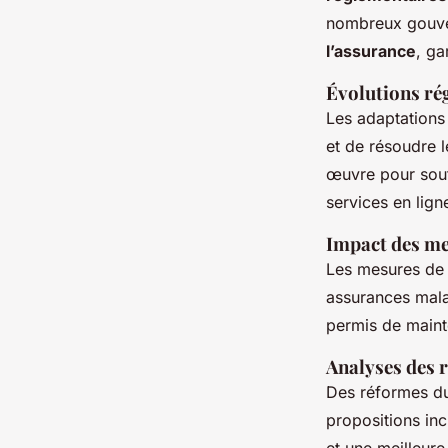
nombreux gouve
l’assurance
, ga
Évolutions ré
Les adaptations
et de résoudre 
œuvre pour soute
services en lign
Impact des me
Les mesures de 
assurances mala
permis de mainte
Analyses des 
Des réformes du
propositions inc