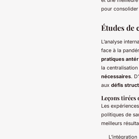
et une meilleure
pour consolider 
Études de 
L’analyse inter
face à la pandé
pratiques anté
la centralisatio
nécessaires
. D
aux
défis struc
Leçons tirées 
Les expériences
politiques de sa
meilleurs résulta
L’intégration