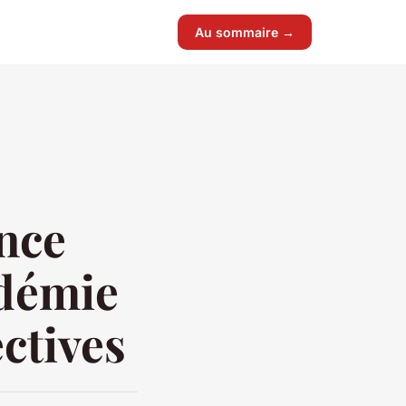
Au sommaire →
ance
ndémie
ctives