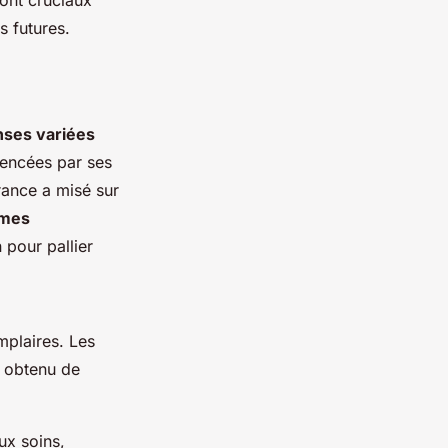
sont cruciaux
s futures.
nses variées
uencées par ses
rance a misé sur
rmes
 pour pallier
mplaires. Les
 obtenu de
ux soins,