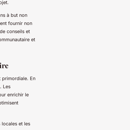
jet.
ons à but non
ent fournir non
de conseils et
communautaire et
ire
 primordiale. En
é. Les
ur enrichir le
optimisent
 locales et les