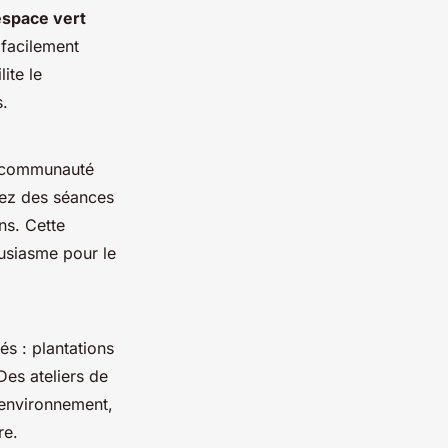
espace vert
 facilement
ite le
s.
la communauté
sez des séances
ns. Cette
ousiasme pour le
és : plantations
Des ateliers de
l’environnement,
re.