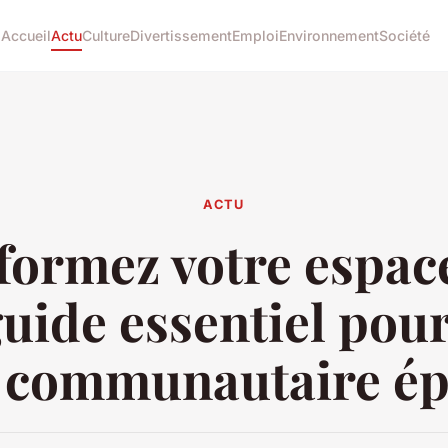
Accueil
Actu
Culture
Divertissement
Emploi
Environnement
Société
ACTU
ormez votre espace
guide essentiel pou
n communautaire ép