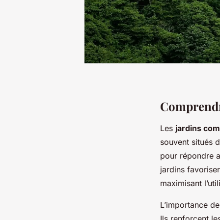
Comprendr
Les
jardins co
souvent situés d
pour répondre a
jardins favorise
maximisant l’uti
L’importance de
Ils renforcent l