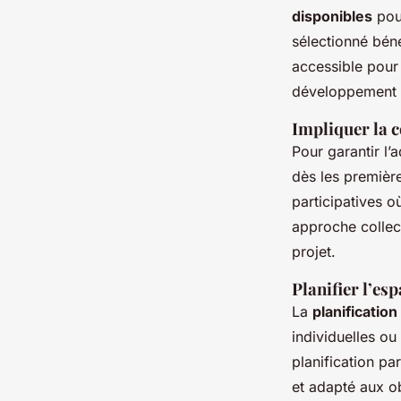
disponibles
pour
sélectionné béné
accessible pour
développement d
Impliquer la
Pour garantir l’
dès les premièr
participatives o
approche collect
projet.
Planifier l’es
La
planification
individuelles ou
planification pa
et adapté aux o