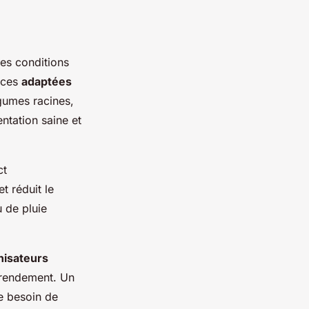
es conditions
èces
adaptées
gumes racines,
ntation saine et
ct
t réduit le
 de pluie
nisateurs
e rendement. Un
le besoin de