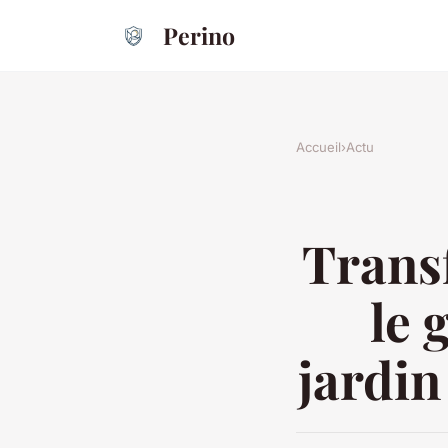
Perino
Accueil
›
Actu
Transf
le 
jardi