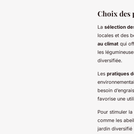
Choix des p
La
sélection de
locales et des 
au climat
qui of
les légumineuses
diversifiée.
Les
pratiques d
environnemental. 
besoin d’engrai
favorise une uti
Pour stimuler la
comme les abeill
jardin diversifi