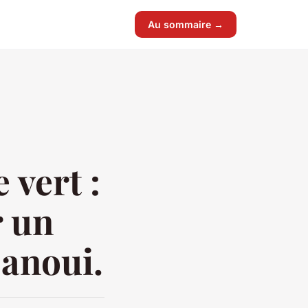
Au sommaire →
 vert :
r un
anoui.