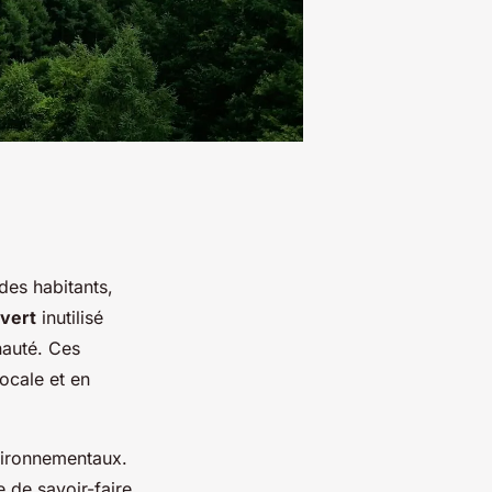
des habitants,
vert
inutilisé
nauté. Ces
locale et en
vironnementaux.
e de savoir-faire