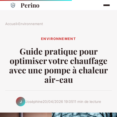
Perino
Accueil
›
Environnement
ENVIRONNEMENT
Guide pratique pour
optimiser votre chauffage
avec une pompe à chaleur
air-eau
Joséphine
20/04/2026 19:05
11 min de lecture
J