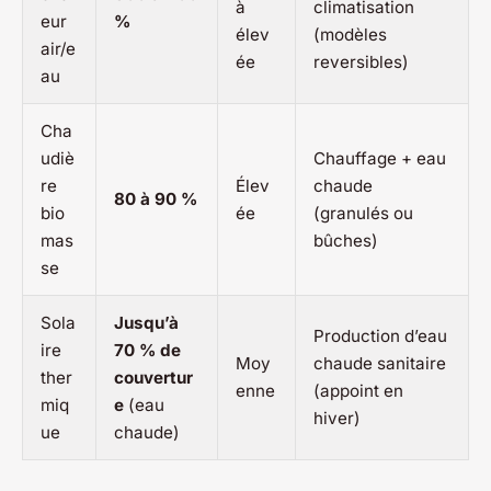
à
climatisation
eur
%
élev
(modèles
air/e
ée
reversibles)
au
Cha
udiè
Chauffage + eau
re
Élev
chaude
80 à 90 %
bio
ée
(granulés ou
mas
bûches)
se
Sola
Jusqu’à
Production d’eau
ire
70 % de
Moy
chaude sanitaire
ther
couvertur
enne
(appoint en
miq
e
(eau
hiver)
ue
chaude)