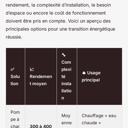
rendement, la complexité d’installation, le besoin
d’espace ou encore le coût de fonctionnement
doivent être pris en compte. Voici un aperçu des
principales options pour une transition énergétique
réussie.
🔧
Com
✅
📈
plexi
🔥 Usage
Solu
Rendemen
té
principal
tion
t moyen
insta
llatio
n
Pom
Moy
Chauffage + eau
pe à
enne
chaude +
chal
300 à 400