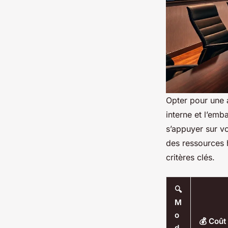
Opter pour une a
interne et l’em
s’appuyer sur v
des ressources 
critères clés.
🔍
M
o
💰 Coût
d