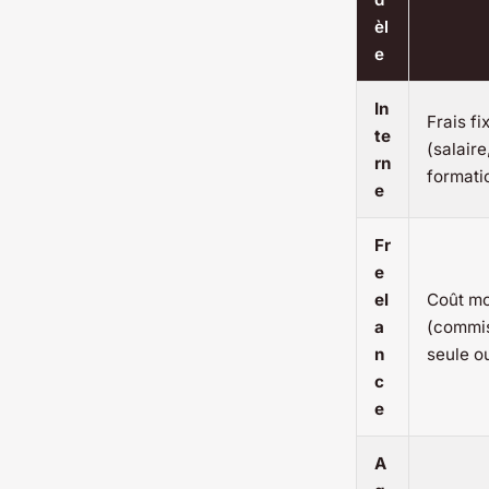
èl
e
In
Frais fi
te
(salaire
rn
formatio
e
Fr
e
el
Coût m
a
(commi
n
seule ou
c
e
A