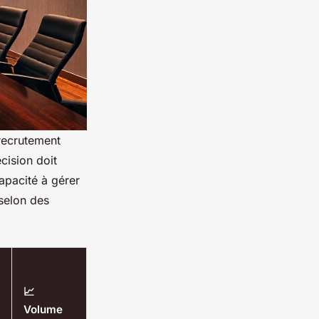
 recrutement
cision doit
apacité à gérer
selon des
📈
Volume