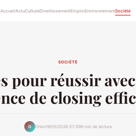
Accueil
Actu
Culture
Divertissement
Emploi
Environnement
Société
SOCIÉTÉ
és pour réussir ave
nce de closing effi
Orion
19/05/2026 07:09
9 min de lecture
O