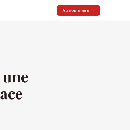
Au sommaire →
c une
cace