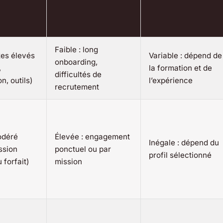
Faible : long
xes élevés
Variable : dépend de
onboarding,
,
la formation et de
difficultés de
n, outils)
l’expérience
recrutement
odéré
Élevée : engagement
Inégale : dépend du
ssion
ponctuel ou par
profil sélectionné
 forfait)
mission