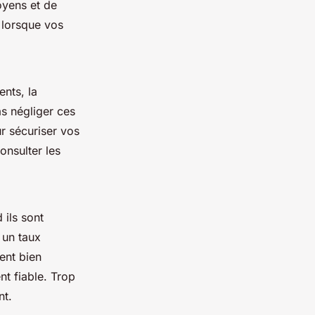
oyens et de
l lorsque vos
ents, la
as négliger ces
r sécuriser vos
onsulter les
 ils sont
 un taux
ent bien
nt fiable. Trop
nt.