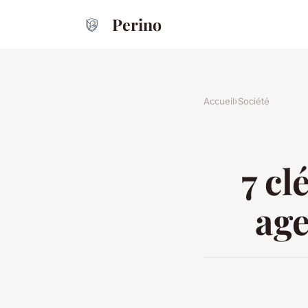
Perino
Accueil
›
Société
7 cl
age