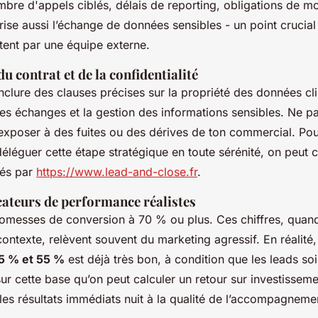
mbre d'appels ciblés, délais de reporting, obligations de m
curise aussi l’échange de données sensibles - un point crucia
tent par une équipe externe.
u contrat et de la confidentialité
inclure des clauses précises sur la propriété des données cli
des échanges et la gestion des informations sensibles. Ne p
’exposer à des fuites ou des dérives de ton commercial. Pou
déléguer cette étape stratégique en toute sérénité, on peut c
sés par
https://www.lead-and-close.fr
.
cateurs de performance réalistes
romesses de conversion à 70 % ou plus. Ces chiffres, quand
ntexte, relèvent souvent du marketing agressif. En réalité,
5 % et 55 %
est déjà très bon, à condition que les leads soi
 sur cette base qu’on peut calculer un retour sur investisseme
les résultats immédiats nuit à la qualité de l’accompagneme