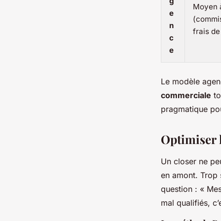
g
Moyen 
e
(commi
n
frais de
c
e
Le modèle agenc
commerciale
to
pragmatique pour
Optimiser 
Un closer ne peu
en amont. Trop s
question : « Mes
mal qualifiés, c