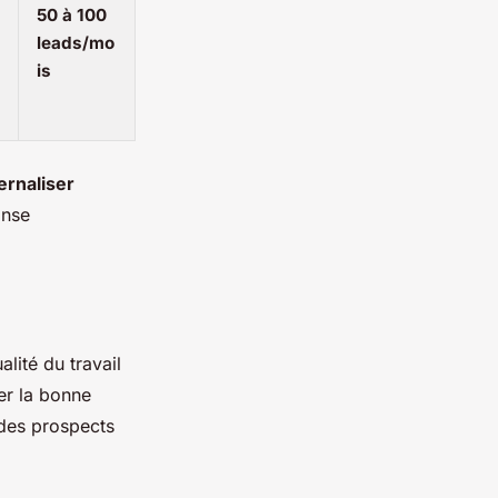
50 à 100
leads/mo
is
ernaliser
onse
lité du travail
er la bonne
 des prospects