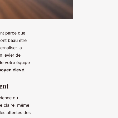
nt parce que
ont beau être
rnaliser la
n levier de
de votre équipe
moyen élevé
.
ent
étence du
re claire, même
 les attentes des