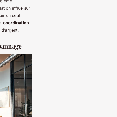
roblème
ation influe sur
oir un seul
e.
coordination
 d’argent.
épannage