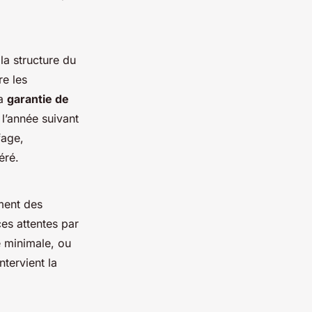
la structure du
re les
la
garantie de
 l’année suivant
fage,
éré.
ement des
ces attentes par
e minimale, ou
ntervient la