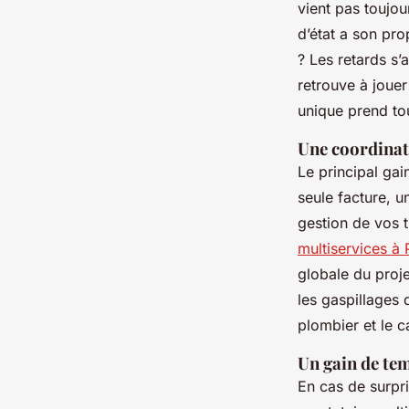
vient pas toujo
d’état a son pro
? Les retards s’
retrouve à jouer
unique prend to
Une coordinati
Le principal gain
seule facture, u
gestion de vos t
multiservices à 
globale du proje
les gaspillages 
plombier et le c
Un gain de te
En cas de surpri