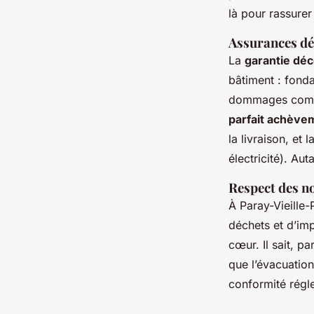
là pour rassurer
Assurances dé
La
garantie dé
bâtiment : fonda
dommages compro
parfait achève
la livraison, et l
électricité). Au
Respect des n
À Paray-Vieille-
déchets et d’imp
cœur. Il sait, p
que l’évacuation
conformité régle