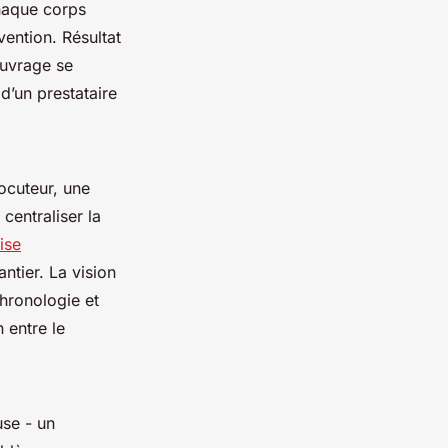
Chaque corps
vention. Résultat
ouvrage se
 d’un prestataire
locuteur, une
centraliser la
ise
tier. La vision
chronologie et
 entre le
use - un