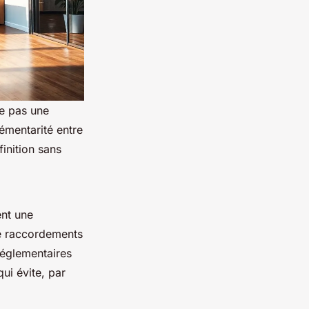
ie pas une
émentarité entre
finition sans
ent une
e raccordements
réglementaires
ui évite, par