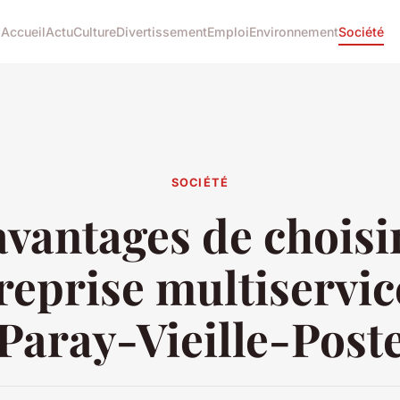
Accueil
Actu
Culture
Divertissement
Emploi
Environnement
Société
SOCIÉTÉ
avantages de choisi
reprise multiservic
Paray-Vieille-Post