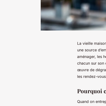
La vieille maiso
une source d’emb
aménager, les hé
chacun sur son c
œuvre de dégrada
les rendez-vous e
Pourquoi c
Quand on entrep