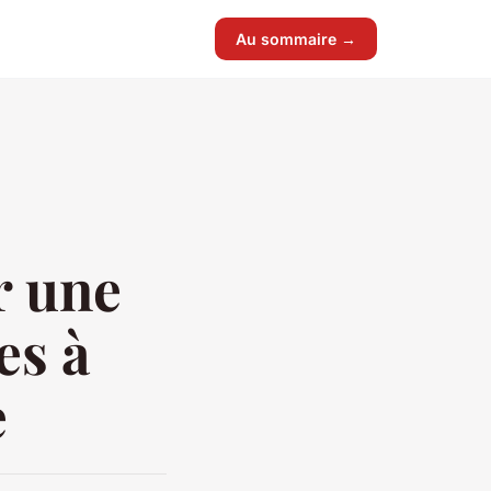
Au sommaire →
r une
es à
e