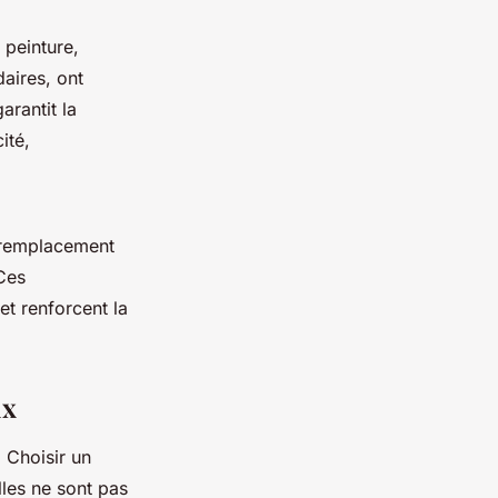
 peinture,
aires, ont
arantit la
ité,
, remplacement
Ces
et renforcent la
ux
. Choisir un
Elles ne sont pas